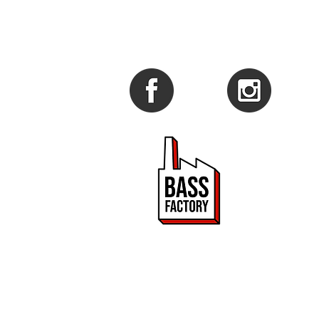
PROMOUVOIR 
ET DRUM & BA
Bass Factory est une 
de mettre en lumière
2020.