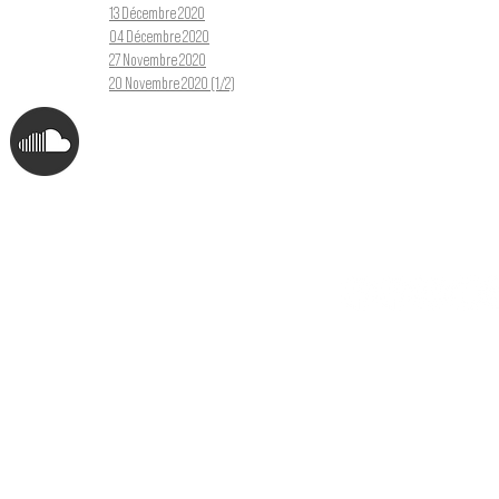
13 Décembre 2020
04 Décembre 2020
27 Novembre 2020
20 Novembre 2020 (1/2)
TU N
LE MOUVEMENT DUBSTEP
SS FRANCOPHONE
association loi 1901 qui a pour but
 les artistes francophones depuis
Tu veux en savo
Abonne toi à la newsletter !