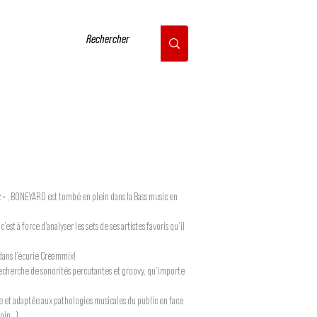
CONTACT
» , BONEYARD est tombé en plein dans la Bass music en
’est à force d’analyser les sets de ses artistes favoris qu’il
a dans l’écurie Creammix!
 recherche de sonorités percutantes et groovy, qu’importe
née et adaptée aux pathologies musicales du public en face
loin…)