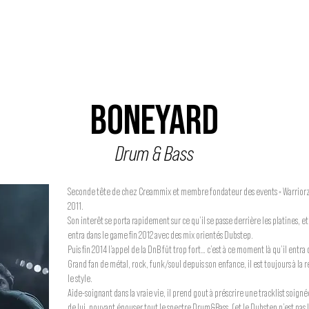
MUSIQUE
ÉVÉNEMENTS
ACTEURS
NOUS SOUTENIR
BONEYARD
Drum & Bass
Seconde tête de chez Creammix et membre fondateur des events « Warriorz 
2011.
Son interêt se porta rapidement sur ce qu’il se passe derrière les platines, et c
entra dans le game fin 2012 avec des mix orientés Dubstep.
Puis fin 2014 l’appel de la DnB fût trop fort… c’est à ce moment là qu’il entr
Grand fan de métal, rock, funk/soul depuis son enfance, il est toujours à la
le style.
Aide-soignant dans la vraie vie, il prend gout à préscrire une tracklist soig
de lui, pouvant épouser tout le spectre Drum&Bass. (et le Dubstep n’est pas 