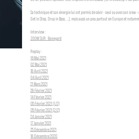
Sa technique et son énergie lui ont permis de sévir - seul ou avec son crew - 
Get in Step, Drop in Bass, …), mais aussi un peu partout en Europe et notamm
Interview :
ZOOM SUR : Boneyard
Replay :
16 Mai 2021
02 Mai 2021
18 Avril 2021
04 Avril 2021
21 Mars 2021
28 Février 2021
14 Février 2021
05 Février 2021 (1/2)
05 Février 2021 (2/2)
24 Janvier 2021
17 Janvier 2021
25 Décembre 2021
18 Décembre 2020