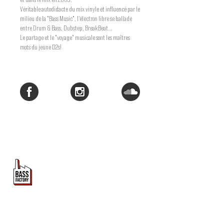
et dans le mix en 2009.
Véritable autodidacte du mix vinyle et influencé par le
milieu de la "Bass Music", l’électron libre se ballade
entre Drum & Bass, Dubstep, BreakBeat...
Le partage et le "voyage" musicale sont les maîtres
mots du jeune D2s!
PROMOUVOIR LE MOUVEMENT
DUBSTEP
ET DRUM & BASS FRANCOPHONE
Bass Factory est une association loi 1901 qui a pour
but de mettre en lumière les artistes francophones
depuis 2020.