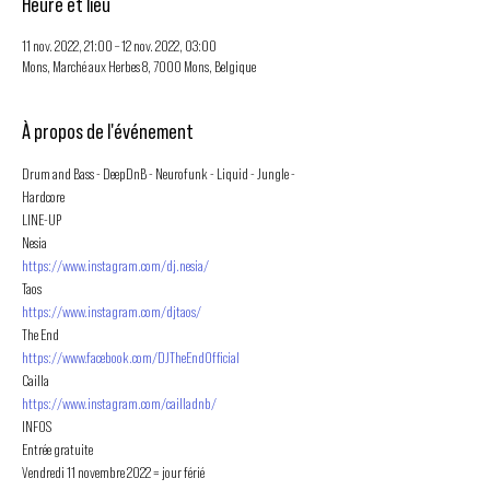
Heure et lieu
11 nov. 2022, 21:00 – 12 nov. 2022, 03:00
Mons, Marché aux Herbes 8, 7000 Mons, Belgique
À propos de l'événement
Drum and Bass - DeepDnB - Neurofunk - Liquid - Jungle - 
Hardcore
LINE-UP

https://www.instagram.com/dj.nesia/
https://www.instagram.com/djtaos/
https://www.facebook.com/DJTheEndOfficial
https://www.instagram.com/cailladnb/
INFOS

Entrée gratuite 

Vendredi 11 novembre 2022 = jour férié
