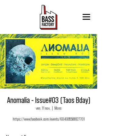
Anomalia - Issue#03 (Taos Bday)
ven. 11 nov.
  |  
Mons
https://www.facebook.com/events/604085588127701