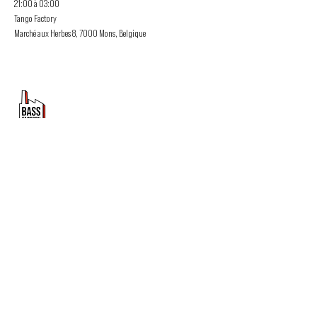
21:00 à 03:00

Tango Factory

Marché aux Herbes 8, 7000 Mons, Belgique
PROMOUVOIR LE MOUVEMENT
DUBSTEP
ET DRUM & BASS FRANCOPHONE
Bass Factory est une association loi 1901 qui a pour
but de mettre en lumière les artistes francophones
depuis 2020.
TU NOUS SUIS ?
Tu veux en savoir plus sur Bass Factory ?
Abonne toi à la newsletter !