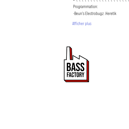
 Programmation:
 -Beun's Electrobugz .Heretik
Afficher plus
PROMOUVOIR 
ET DRUM & BA
Bass Factory est une 
de mettre en lumière
2020.