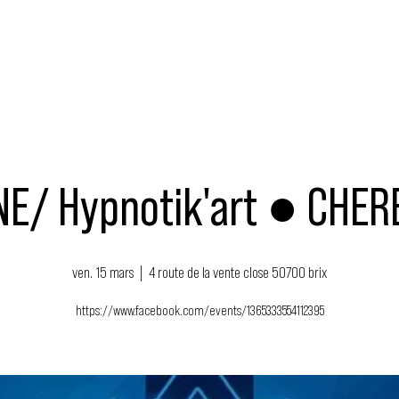
MUSIQUE
ÉVÉNEMENTS
ACTEURS
NOUS SOUTENIR
E/ Hypnotik'art ● CHE
ven. 15 mars
  |  
4 route de la vente close 50700 brix
https://www.facebook.com/events/1365333554112395