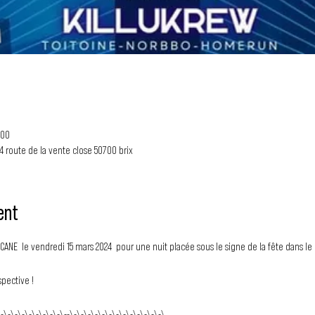
:00
 4 route de la vente close 50700 brix
ent
CANE  le vendredi 15 mars 2024  pour une nuit placée sous le signe de la fête dans le
pective !
\-\-\-\-\-\-\-\-\-\--\-\-\-\-\-\-\-\-\-\-\-\-\-\