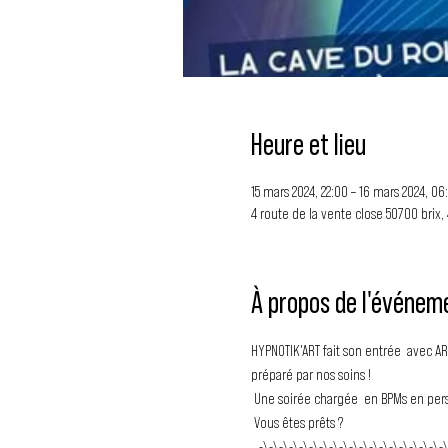
Heure et lieu
15 mars 2024, 22:00 – 16 mars 2024, 06
4 route de la vente close 50700 brix,
À propos de l'événem
HYPNOTIK'ART fait son entrée  avec AR
préparé par nos soins !
 Une soirée chargée  en BPMs en pers
 Vous êtes prêts ?
 ‐-\-\-\-\-\-\-\-\-\-\-\-\-\-\-\-\-\-\-