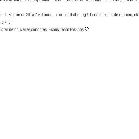
e / lui. 
plorer de nouvelles sonorités. Bisous, team Bákkhos 🤍
TU N
LE MOUVEMENT DUBSTEP
SS FRANCOPHONE
association loi 1901 qui a pour but
 les artistes francophones depuis
Tu veux en savo
Abonne toi à la newsletter !