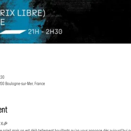
:30
200 Boulogne-sur-Mer, France
ent
 XI🎉