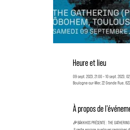
Heure et lieu
09 sept. 2023, 21:00 – 10 sept. 2023, 02
Boulogne-sur-Mer, 22 Grande Rue, 62
À propos de l'événem
🎉BÁKKHOS PRÉSENTE : THE GATHERING
 Il reste encore quelques semaines de soleil mais on est déjà tellement bouillants qu’on vous annonce dès aujourd’hui notre réunion de la rentrée, et vous 