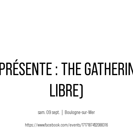
MUSIQUE
ÉVÉNEMENTS
ACTEURS
NOUS SOUTENIR
RÉSENTE : THE GATHERIN
LIBRE)
sam. 09 sept.
  |  
Boulogne-sur-Mer
https://www.facebook.com/events/1717187452088316