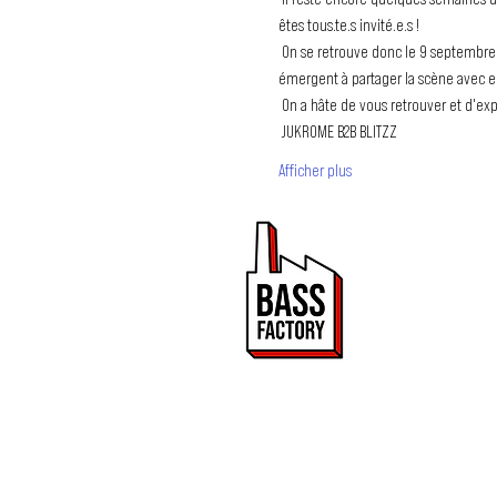
êtes tous.te.s invité.e.s ! 
 On se retrouve donc le 9 septembre à l’O Boème de 21h à 2h30 pour un format Gathering ! Dans cet esprit de réunion, chacun.e invitera son coup de cœur 
émergent à partager la scène avec ell
 On a hâte de vous retrouver et d'ex
 JUKROME B2B BLITZZ
Afficher plus
PROMOUVOIR 
ET DRUM & BA
Bass Factory est une 
de mettre en lumière
2020.