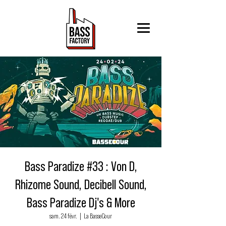
Bass Paradize #33 : Von D,
Rhizome Sound, Decibell Sound,
Bass Paradize Dj's & More
sam. 24 févr.
  |  
La BasseCour