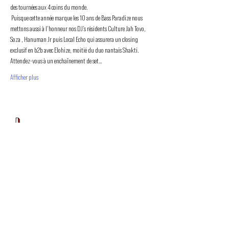
des tournées aux 4 coins du monde. 
 Puisque cette année marque les 10 ans de Bass Paradize nous 
mettons aussi à l’honneur nos DJ’s résidents Culture Jah Tovo, 
Soza , Hanuman Jr puis Local Echo qui assurera un closing 
exclusif en b2b avec Elohize, moitié du duo nantais Shakti. 
Attendez-vous à un enchaînement de set…
Afficher plus
PROMOUVOIR LE MOUVEMENT
DUBSTEP
ET DRUM & BASS FRANCOPHONE
Bass Factory est une association loi 1901 qui a pour
but de mettre en lumière les artistes francophones
depuis 2020.
TU NOUS SUIS ?