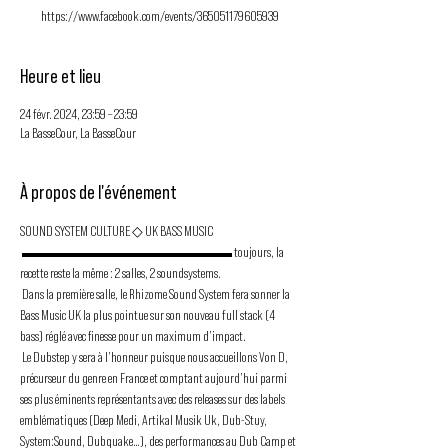
https://www.facebook.com/events/365051179605939
Heure et lieu
24 févr. 2024, 23:59 – 23:59
La BasseCour, La BasseCour
À propos de l'événement
SOUND SYSTEM CULTURE ◇ UK BASS MUSIC 
 ▬▬▬▬▬▬▬▬▬▬▬▬▬▬▬ toujours, la 
recette reste la même : 2 salles, 2 soundsystems.
 Dans la première salle, le Rhizome Sound System fera sonner la 
Bass Music UK la plus pointue sur son nouveau full stack (4 
bass) réglé avec finesse pour un maximum d’impact. 
 Le Dubstep y sera à l’honneur puisque nous accueillons Von D, 
précurseur du genre en France et comptant aujourd’hui parmi 
ses plus éminents représentants avec des releases sur des labels 
emblématiques (Deep Medi, Artikal Musik Uk, Dub-Stuy, 
System:Sound, Dubquake…), des performances au Dub Camp et 