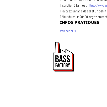
Inscription à l’année : 
https://www.la
Prévoyez un tapis de sol et un t-shir
Début du cours 20h00, soyez présent
𝗜𝗡𝗙𝗢𝗦 𝗣𝗥𝗔𝗧𝗜𝗤𝗨𝗘𝗦
Afficher plus
PROMOUVOIR 
ET DRUM & BA
Bass Factory est une 
de mettre en lumière
2020.