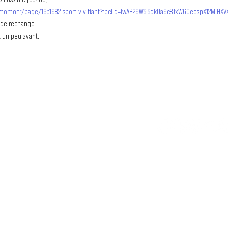
momo.fr/page/1951682-sport-vivifiant?fbclid=IwAR26WSjSqkUa6c8JxW6OeospX12MIHX
t de rechange
 un peu avant.
TU N
LE MOUVEMENT DUBSTEP
SS FRANCOPHONE
association loi 1901 qui a pour but
 les artistes francophones depuis
Tu veux en savo
Abonne toi à la newsletter !