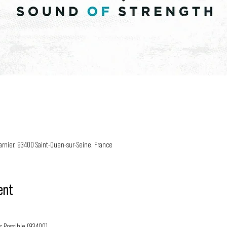
arnier, 93400 Saint-Ouen-sur-Seine, France
ent
 Possible (93400) 