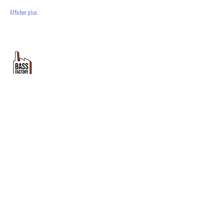
Afficher plus
PROMOUVOIR LE MOUVEMENT
DUBSTEP
ET DRUM & BASS FRANCOPHONE
Bass Factory est une association loi 1901 qui a pour
but de mettre en lumière les artistes francophones
depuis 2020.
TU NOUS SUIS ?
Tu veux en savoir plus sur Bass Factory ?
Abonne toi à la newsletter !