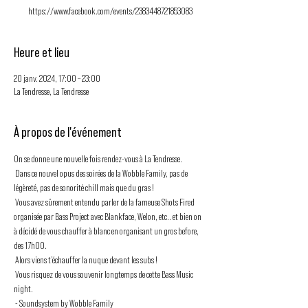
https://www.facebook.com/events/2383448721853083
Heure et lieu
20 janv. 2024, 17:00 – 23:00
La Tendresse, La Tendresse
À propos de l'événement
On se donne une nouvelle fois rendez-vous à La Tendresse.
 Dans ce nouvel opus des soirées de la Wobble Family, pas de 
légèreté, pas de sonorité chill mais que du gras !
 Vous avez sûrement entendu parler de la fameuse Shots Fired 
organisée par Bass Project avec Blankface, Welon, etc.. et bien on 
à décidé de vous chauffer à blanc en organisant un gros before, 
des 17h00.
 Alors viens t’échauffer la nuque devant les subs !
 Vous risquez de vous souvenir longtemps de cette Bass Music 
night.
 - Soundsystem by Wobble Family