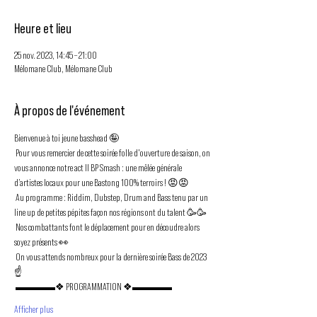
Heure et lieu
25 nov. 2023, 14:45 – 21:00
Mélomane Club, Mélomane Club
À propos de l'événement
Bienvenue à toi jeune basshead 🤪
 Pour vous remercier de cette soirée folle d'ouverture de saison, on 
vous annonce notre act II BP Smash : une mêlée générale 
d’artistes locaux pour une Bastong 100% terroirs ! 😡😡
 Au programme : Riddim, Dubstep, Drum and Bass tenu par un 
line up de petites pépites façon nos régions ont du talent 🥳🥳
 Nos combattants font le déplacement pour en découdre alors 
soyez présents 👀
 On vous attends nombreux pour la dernière soirée Bass de 2023 
☝️
 ▬▬▬▬❖ PROGRAMMATION ❖▬▬▬▬
Afficher plus