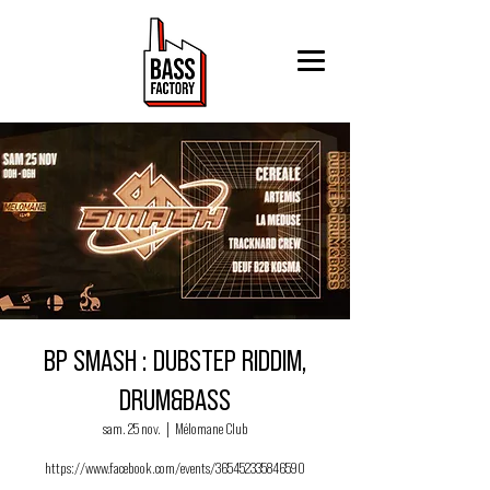
BP SMASH : DUBSTEP RIDDIM,
DRUM&BASS
sam. 25 nov.
  |  
Mélomane Club
https://www.facebook.com/events/365452335846590