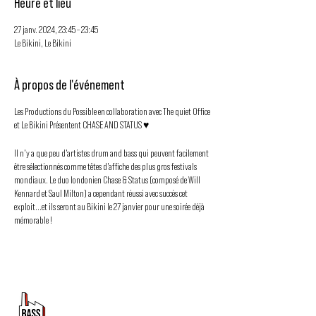
Heure et lieu
27 janv. 2024, 23:45 – 23:45
Le Bikini, Le Bikini
À propos de l'événement
Les Productions du Possible en collaboration avec The quiet Office
et Le Bikini Présentent CHASE AND STATUS ♥
Il n'y a que peu d'artistes drum and bass qui peuvent facilement
être sélectionnés comme têtes d'affiche des plus gros festivals
mondiaux. Le duo londonien Chase & Status (composé de Will
Kennard et Saul Milton) a cependant réussi avec succès cet
exploit...et ils seront au Bikini le 27 janvier pour une soirée déjà
mémorable !
Ticket sur le Bikini :
https://lebikini.com/2024/01/27/chase-
and-status
PROMOUVOIR LE MOUVEMENT