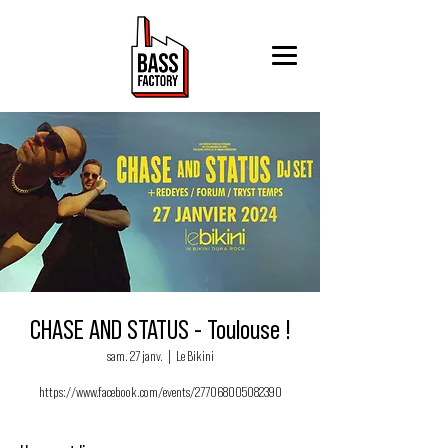
CHASE AND STATUS - Toulouse !
sam. 27 janv.
  |  
Le Bikini
https://www.facebook.com/events/277068005082390