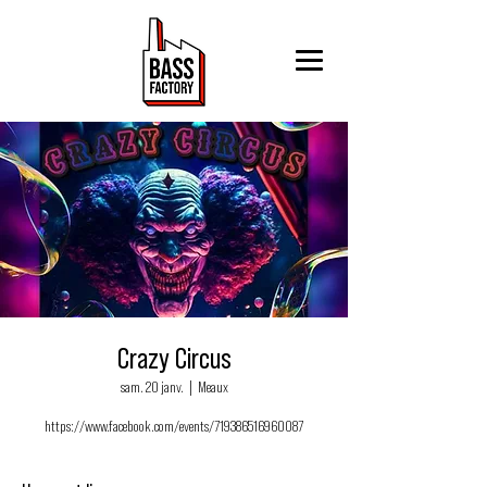
Crazy Circus
sam. 20 janv.
  |  
Meaux
https://www.facebook.com/events/719386516960087