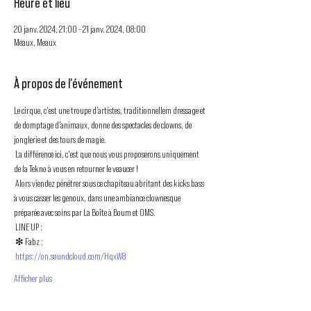
Heure et lieu
20 janv. 2024, 21:00 – 21 janv. 2024, 08:00
Meaux, Meaux
À propos de l'événement
Le cirque, c'est une troupe d'artistes, traditionnellem dressage et 
de domptage d'animaux, donne des spectacles de clowns, de 
jonglerie et des tours de magie. 
 La différence ici, c'est que nous vous proposerons uniquement 
de la Tekno à vous en retourner le veaucer !
 Alors viendez pénétrer sous ce chapiteau abritant des kicks bass 
à vous casser les genoux, dans une ambiance clownesque 
préparée avec soins par La Boîte à Boum et OMS.
 LINE UP :
 ❇ Fabz :
https://on.soundcloud.com/HqxW8
Afficher plus