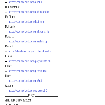
→ 
https://soundcloud.com/dkaiju
 Dubmentalist

→ 
https://soundcloud.com/dubmentalist
 iZo Flight

→ 
https://soundcloud.com/izoflight
 Mekkanix

→ 
https://soundcloud.com/mekkanixtrip
 Meretrix

→ 
https://soundcloud.com/meretrixfdp
 Mister P

→ 
https://facebook.com/mr.p.beat4breaks
 P Rush

→ 
https://soundcloud.com/polyvalentrush
 P-Riot

→ 
https://soundcloud.com/priotmusic
 Phene

→ 
https://soundcloud.com/ph3n3
 Wassup

→ 
https://soundcloud.com/whassup90
▬▬▬▬▬▬▬ INFOS ▬▬▬▬▬▬▬
VENDREDI 08 MARS 2024
