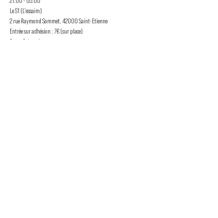
21:00 - 05:00

Le S1 (L'essaim)

2 rue Raymond Sommet, 42000 Saint-Etienne

Entrée sur adhésion : 7€ (sur place)

Bar et Prévention.

Pas de CB, espèces uniquement.
PROMOUVOIR LE MOUVEMENT
DUBSTEP
ET DRUM & BASS FRANCOPHONE
Bass Factory est une association loi 1901 qui a pour
but de mettre en lumière les artistes francophones
depuis 2020.
TU NOUS SUIS ?
Tu veux en savoir plus sur Bass Factory ?