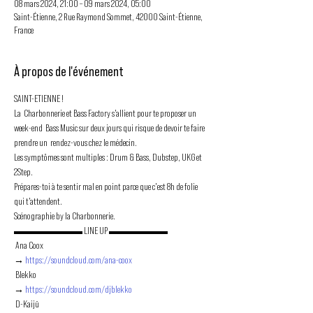
08 mars 2024, 21:00 – 09 mars 2024, 05:00
Saint-Étienne, 2 Rue Raymond Sommet, 42000 Saint-Étienne,
France
À propos de l'événement
SAINT-ETIENNE !
La  Charbonnerie et Bass Factory s'allient pour te proposer un 
week-end  Bass Music sur deux jours qui risque de devoir te faire 
prendre un  rendez-vous chez le médecin.

Les symptômes sont multiples : Drum & Bass, Dubstep, UKG et 
2Step.

Prépares-toi à te sentir mal en point parce que c'est 8h de folie 
qui t'attendent.

Scénographie by la Charbonnerie.

▬▬▬▬▬▬▬ LINE UP ▬▬▬▬▬▬
 Ana Coox

→ 
https://soundcloud.com/ana-coox
 Blekko

→ 
https://soundcloud.com/djblekko
 D-Kaijū
