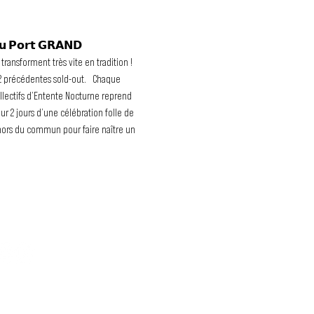
 𝗣𝗼𝗿𝘁 𝗚𝗥𝗔𝗡𝗗 
ansforment très vite en tradition !  
 précédentes sold-out.   Chaque 
llectifs d’Entente Nocturne reprend 
r 2 jours d’une célébration folle de 
ion hors du commun pour faire naître un 
OUS SUIS ?
ir plus sur Bass Factory ?