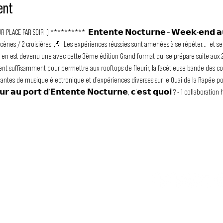
ent
LACE PAR SOIR :) **********  𝗘𝗻𝘁𝗲𝗻𝘁𝗲 𝗡𝗼𝗰𝘁𝘂𝗿𝗻𝗲 – 𝗪𝗲𝗲𝗸-𝗲𝗻𝗱 𝗮
nes / 2 croisières 🎶  Les expériences réussies sont amenées à se répéter…  et se tr
 en est devenu une avec cette 3ème édition Grand format qui se prépare suite aux 2
gent suffisamment pour permettre aux rooftops de fleurir, la facétieuse bande des co
dantes de musique électronique et d’expériences diverses sur le Quai de la Rapée pou
𝘂𝗿 𝗮𝘂 𝗽𝗼𝗿𝘁 𝗱’𝗘𝗻𝘁𝗲𝗻𝘁𝗲 𝗡𝗼𝗰𝘁𝘂𝗿𝗻𝗲, 𝗰’𝗲𝘀𝘁 𝗾𝘂𝗼𝗶 ? - 1 collaborat
TU N
LE MOUVEMENT DUBSTEP
SS FRANCOPHONE
association loi 1901 qui a pour but
 les artistes francophones depuis
Tu veux en savo