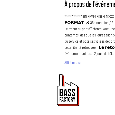
À propos de l'événem
********** ON REMET 800 PLACES SUR P
𝗙𝗢𝗥𝗠𝗔𝗧  🎶 36h non-stop / 5 scè
Le retour au port d’Entente Nocturne
printemps, dès que les jours s’allon
du service et pose ses valises débor
cette liberté retrouvée !  𝗟𝗲 𝗿𝗲𝘁
événement unique. - 2 jours de fêt…
Afficher plus
PROMOUVOIR 
ET DRUM & BA
Bass Factory est une 
de mettre en lumière
2020.