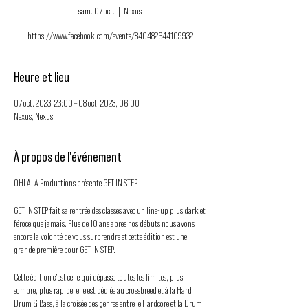
sam. 07 oct.
  |  
Nexus
https://www.facebook.com/events/840482644109932
Heure et lieu
07 oct. 2023, 23:00 – 08 oct. 2023, 06:00
Nexus, Nexus
À propos de l'événement
OHLALA Productions présente GET IN STEP
GET IN STEP fait sa rentrée des classes avec un line-up plus dark et
féroce que jamais. Plus de 10 ans après nos débuts nous avons
encore la volonté de vous surprendre et cette édition est une
grande première pour GET IN STEP.
Cette édition c'est celle qui dépasse toutes les limites, plus
sombre, plus rapide, elle est dédiée au crossbreed et à la Hard
Drum & Bass, à la croisée des genres entre le Hardcore et la Drum