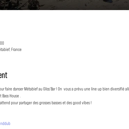
:00
étabief, France
ent
 faire danser Métabief au Gliss’Bar ! On  vous a prévu une line up bien diversifié all
t Bass House .
attend pour partager des grosses basses et des good vibes !
unddub