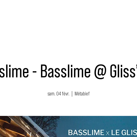
MUSIQUE
ÉVÉNEMENTS
ACTEURS
NOUS SOUTENIR
sslime - Basslime @ Gliss
sam. 04 févr.
  |  
Métabief