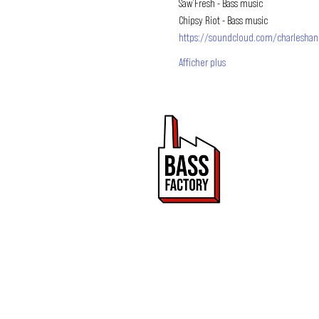
Saw’Fresh - Bass music
https://soundcloud.com/charleshanr
Afficher plus
PROMOUVOIR 
ET DRUM & BA
Bass Factory est une 
de mettre en lumière
2020.