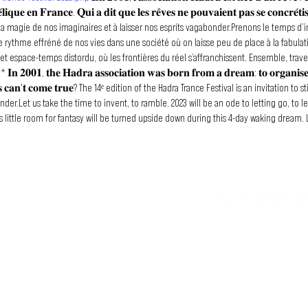
́𝐝𝐞́𝐥𝐢𝐪𝐮𝐞 𝐞𝐧 𝐅𝐫𝐚𝐧𝐜𝐞. 𝐐𝐮𝐢 𝐚 𝐝𝐢𝐭 𝐪𝐮𝐞 𝐥𝐞𝐬 𝐫𝐞̂𝐯𝐞𝐬 𝐧𝐞 𝐩𝐨𝐮𝐯𝐚𝐢𝐞𝐧𝐭 𝐩𝐚𝐬 𝐬𝐞 𝐜𝐨𝐧
r la magie de nos imaginaires et à laisser nos esprits vagabonder.Prenons le temps d’
. Le rythme effréné de nos vies dans une société où on laisse peu de place à la fabul
cet espace-temps distordu, où les frontières du réel s’affranchissent. Ensemble, trave
𝟏, 𝐭𝐡𝐞 𝐇𝐚𝐝𝐫𝐚 𝐚𝐬𝐬𝐨𝐜𝐢𝐚𝐭𝐢𝐨𝐧 𝐰𝐚𝐬 𝐛𝐨𝐫𝐧 𝐟𝐫𝐨𝐦 𝐚 𝐝𝐫𝐞𝐚𝐦: 𝐭𝐨 𝐨𝐫𝐠𝐚𝐧𝐢𝐬𝐞 𝐚 𝐩
𝐞𝐚𝐦𝐬 𝐜𝐚𝐧'𝐭 𝐜𝐨𝐦𝐞 𝐭𝐫𝐮𝐞? The 14ᵉ edition of the Hadra Trance Festival is an invitation 
der.Let us take the time to invent, to ramble. 2023 will be an ode to letting go, to l
is little room for fantasy will be turned upside down during this 4-day waking dream. 
ity are freed. Together, let's go through the looking glass and enjoy this inexhaustib
CAMA • AZRIN • BRAINCELL COK LEE KO • CUBIC SPLINE • DICA & ANTIDOT • DJ SYDNEY • EA
GINA • HYPATIA • INVERTED • JAHBO • KALKI • KOKMOK • LOOM • MELTING POINT • MISS TEKI
TU N
LE MOUVEMENT DUBSTEP
UX • PAST • PSIBINDI • QUADRAPHONIC • REACTYV • RENDER • RISE • SABSUNSHINE • SIENSEN
SS FRANCOPHONE
LTERED BROTHER • ASHKABAD • ATHZIRA • BAKÛ • BAYAWAKA • BRAINCELL • CAJUN IN BASS MU
EC • DAORK • DIFAZ vs SMOOTH CRIMINAL vs TILDA • ELISA DO BRAZIL • FARSEER • FANFAR
association loi 1901 qui a pour but
OUSMATIBHRAMA • MEELK • MOLECULE • MULA • MYDÄ • MZA • NEON VAPOR • NEW FUNK ORD
 les artistes francophones depuis
Tu veux en savo
T • SNEAKY VOODOO • ULTIMATOM • WOODY VIBES • XOMPAX ⚠ ATTENTION AUX FAUX EVE
attirer votre attention : nous sommes victimes d’usurpations d’identité sur les rése
regroupant des milliers de personnes déjà dessus. We would like to draw your attenti
 that several fake pages and events are circulating, with thousands of people alread
23667909531391
··•●► PARTENAIRES ◄●•·· Plan d'Eau de Vieure - Communauté de 