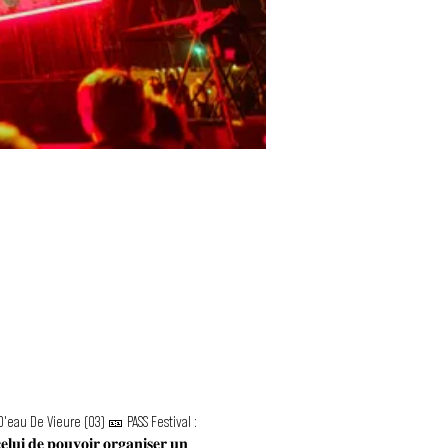
'eau De Vieure (03) 🎫 PASS Festival :
𝐞𝐥𝐮𝐢 𝐝𝐞 𝐩𝐨𝐮𝐯𝐨𝐢𝐫 𝐨𝐫𝐠𝐚𝐧𝐢𝐬𝐞𝐫 𝐮𝐧