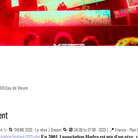
039;Eau de Vieure
ent
n ✨ 🌀 THEME 2023 : Le rêve | Dream 🌀 📆 24.08 to 27.08 - 2023 | 📍 France - Plan D
trance-festival-2023.php
𝐄𝐧 𝟐𝟎𝟎𝟏, 𝐥’𝐚𝐬𝐬𝐨𝐜𝐢𝐚𝐭𝐢𝐨𝐧 𝐇𝐚𝐝𝐫𝐚 𝐞𝐬𝐭 𝐧𝐞́𝐞 𝐝'𝐮𝐧 𝐫𝐞̂𝐯𝐞 : 