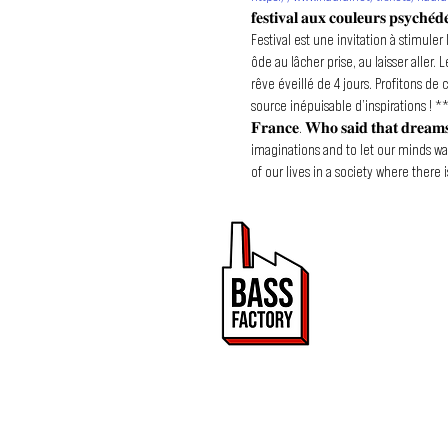
𝐟𝐞𝐬𝐭𝐢𝐯𝐚𝐥 𝐚𝐮𝐱 𝐜𝐨𝐮𝐥𝐞𝐮𝐫𝐬 𝐩𝐬𝐲𝐜𝐡𝐞
Festival est une invitation à stimule
ôde au lâcher prise, au laisser aller
rêve éveillé de 4 jours. Profitons de 
source inépuisable d’inspirations ! *** 𝐈𝐧 𝟐𝟎
𝐅𝐫𝐚𝐧𝐜𝐞. 𝐖𝐡𝐨 𝐬𝐚𝐢𝐝 𝐭𝐡𝐚𝐭 𝐝𝐫
imaginations and to let our minds wan
of our lives in a society where there 
time-space, where the borders of real
ALDERAAN • ALICE D • ANTONYMOUS • ATA
• EPHEDRA • ETN • G-ALIEN • GANESH • 
PROMOUVOIR 
NINESENSE • ODDWAVE • ORIGINZ • OXYFL
ET DRUM & BA
SYLA • STRYKER • TIWAD • TROMO • • A
CRESCENDOLLS • D’NIS MONGERIES • D.R
Bass Factory est une 
KOZY • L-XIR • M.O.K.O • MANDIDEXTR
de mettre en lumière
QUANTALOOP • SCHVÉDRANNE • SENSIEN
2020.
FAKE EVENTS ❌ Nous en profitons pour 
pages et faux événements circulent, 
identity theft on social networks and
https://www.facebook.com/events/1