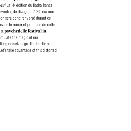
𝐜𝐫𝐞́𝐭𝐢𝐬𝐞𝐫? La 14ᵉ édition du Hadra Trance
inventer, de divaguer. 2023 sera une
ation sera donc renversé durant ce
rsons le miroir et profitons de cette
𝐲𝐜𝐡𝐞𝐝𝐞𝐥𝐢𝐜 𝐟𝐞𝐬𝐭𝐢𝐯𝐚𝐥 𝐢𝐧
to stimulate the magic of our
etting ourselves go. The hectic pace
Let's take advantage of this distorted
le source of inspiration! *** AKHABA •
RTHSPACE • ECO JAFAR • EKANTA • ELIZA
X & OÏKIA • MAGIK • MOGWAÏ • NE YAM •
OUS SUIS ?
T • SILOKA • SLIDE • SOLITARY SHELL •
SIC • CAPTAIN PASTEK • COSMYTE •
A ELECTRÓNICA • GLOBULAR • ISMÉTRA •
ER • ORGÄNICA ELEMENTAL PESSIMIST •
ir plus sur Bass Factory ?
NEMENTS ⚠ ❌ WARNING: BEWARE OF
aux sociaux et plusieurs fausses
on to the fact that we are victims of
y on them. ❎ FAKE EVENT :
Communes du Bocage Bourbonnais -