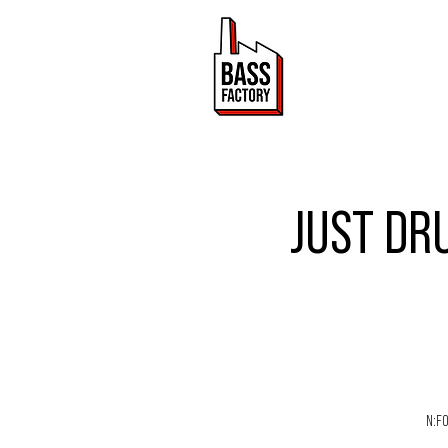
ACTUALITÉ
JUST DRU
N:F