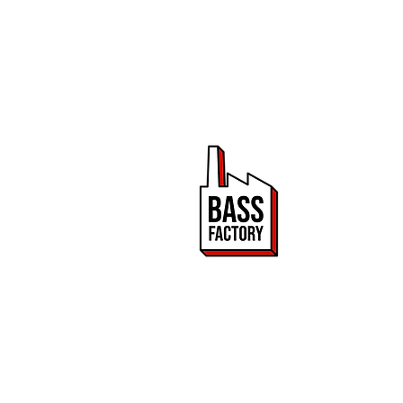
PROMOUVOIR 
ET DRUM & BA
Bass Factory est une 
de mettre en lumière
2020.