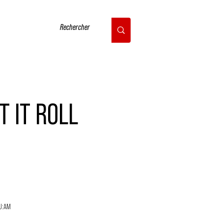
CONTACT
T IT ROLL
U:AM