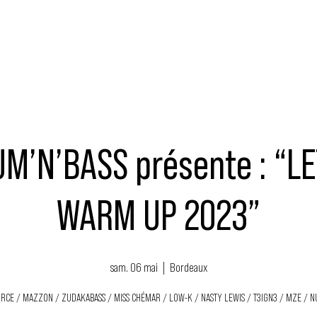
MUSIQUE
ÉVÉNEMENTS
ACTEURS
NOUS SOUTENIR
M’N’BASS présente : “LE
WARM UP 2023”
sam. 06 mai
  |  
Bordeaux
ORCE / MAZZON / ZUDAKABASS / MISS CHÉMAR / LOW-K / NASTY LEWIS / T3IGN3 / MZE / N