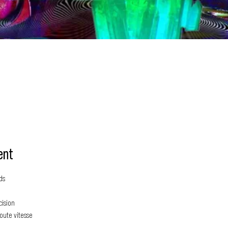
ent
ds
cision
oute vitesse 