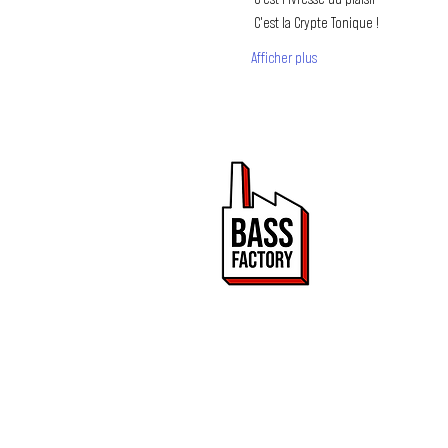
 C'est la Crypte Tonique !
Afficher plus
PROMOUVOIR 
ET DRUM & BA
Bass Factory est une 
de mettre en lumière
2020.