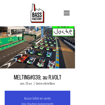
MELTIN&#039; au R.VOLT
sam. 20 avr.
  |  
Centre ville le Mans
Aucun billet en vente
Voir d'autres événements