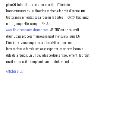
place ❌ Interdit aux personnes en état d'ébriété et 
irrespectueuses ⚠️ La direction se réserve le droit d'entrée. 🎟️ 
Gratos mais n'hésitez pas à fournir la boite à TIPS 👉 Rejoignez 
notre groupe FB et compte INSTA: 
www.linktr.ee/tours.drumnbass
  MELTIN' est un collectif 
drum&bass proposant un évènement mensuel à Tours (37). 
L'initiative vise à importer la scène d&b nationale et 
internationale dans la région et exporter les artistes locaux au-
delà de la région. En un peu plus de deux ans seulement, le projet 
reçoit un accueil triomphant dans toute la ville de …
Afficher plus
PROMOUVOIR LE MOUVEMENT
DUBSTEP
ET DRUM & BASS FRANCOPHONE
Bass Factory est une association loi 1901 qui a pour
but de mettre en lumière les artistes francophones
depuis 2020.