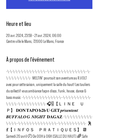
Heure et lieu
20 avr. 2024, 23:59 – 21 avr. 2024, 06:00
Centre ville le Mans, 72000 Le Mans, France
À propos de l'événement
-\-\-\-\-\-\-\-\-\-\-\-\-\-\--\-\-\-\-\-\-\-\-\-\-\-\-\-\--\-
\-\-\-\-\-\-\-\-\-  MELTIN' poursuit son aventure au R.VOLT 
avec pour cette saison, uniquement la salle du haut! Les tauliers 
du collectif vous ambiance façon disco, funk, house, dance & 
bass music  -\-\-\-\-\-\-\-\-\-\-\-\-\-\--\-\-\-\-\-\-\-\-\-\-
\-\-\-\--\-\-\-\-\-\-\-\-\-\- 🎧🎚️【﻿ＬＩＮＥ　Ｕ
Ｐ】  𝐃𝐎𝐍 𝐓𝐀𝐏𝐎 𝐛𝟐𝐛 𝐔-𝐆𝐄𝐓 𝒑𝒓é𝒔𝒆𝒏𝒕𝒆𝒏𝒕: 
𝑩𝑼𝑭𝑭𝑨𝑳𝑶 𝑮. 𝑵𝑰𝑮𝑯𝑻  𝐃𝐀𝐆𝐀𝐙  -\-\-\-\-\-\-\-\-\-\-
\-\-\-\--\-\-\-\-\-\-\-\-\-\-\-\-\-\--\-\-\-\-\-\-\-\-\-\-  🕺
💃【﻿ＩＮＦＯＳ　ＰＲＡＴＩＱＵＥＳ】  📆 
Samedi 20 avril 🕗 De 00H à 06H (SALLE DU HAUT) 🌈 Safe 