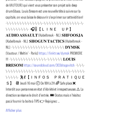
de VAUTOUR) qui vient vous présenter son projet solo deep 
drum&bass. Louis Bresom est une nouvelle tête à suivre sur la 
capitale, on vous laisse le découvrir s'exprimer sur cette édition!   
-\-\-\-\-\-\-\-\-\-\-\-\-\-\--\-\-\-\-\-\-\-\-\-\-\-\-\-\--\-
\-\-\-\-\-\-\-\-\-   🎧🎚️【﻿ＬＩＮＥ　ＵＰ】   
𝐀𝐔𝐃𝐈𝐎 𝐀𝐒𝐒𝐀𝐔𝐋𝐓 (Kabelbreuk - NL)  𝐒𝐇𝐅𝐎𝐎𝐒𝐉𝐀 
(Kabelbreuk - NL)  𝐒𝐇𝐎𝐆𝐔𝐍 𝐓𝐀𝐂𝐓𝐈𝐂𝐒 (Kabelbreuk - 
NL)  -\-\-\-\-\-\-\-\-\-\-\-\-\-\--\-\-\-\-\-\  𝐃𝐘𝐌𝐒𝐊 
(Vautour / Meltin' - Paris) 
https://linktr.ee/dymsk
 PREMIERE 
!!!  -\-\-\-\-\-\-\-\-\-\-\-\-\-\--\-\-\-\-\-\  𝐋𝐎𝐔𝐈𝐒 
𝐁𝐑𝐄𝐒𝐎𝐌 
https://soundcloud.com/303dragovitch
  -\-\-\-
\-\-\-\-\-\-\-\-\-\-\--\-\-\-\-\-\-\-\-\-\-\-\-\-\--\-\-\-\-\-
\-\-\-\-\-  🕺💃【﻿ＩＮＦＯＳ　ＰＲＡＴＩＱＵＥ
Ｓ】   📆 Jeudi 16 mai 🕗 De 18H à 2H 🌈 Safe place ❌ 
Interdit aux personnes en état d'ébriété et irrespectueuses ⚠️ La 
direction se réserve le droit d'entrée. 🎟️ Gratos mais n'hésitez 
pas à fournir la boite à TIPS 👉 Rejoignez …
Afficher plus