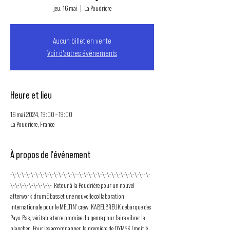
jeu. 16 mai
  |  
La Poudriere
Aucun billet en vente
Voir d'autres événements
Heure et lieu
16 mai 2024, 19:00 – 19:00
La Poudriere, France
À propos de l'événement
-\-\-\-\-\-\-\-\-\-\-\-\-\-\--\-\-\-\-\-\-\-\-\-\-\-\-\-\--\-
\-\-\-\-\-\-\-\-\-  Retour à la Poudrière pour un nouvel 
afterwork drum&bass et une nouvelle collaboration 
internationale pour le MELTIN' crew: KABELBREUK débarque des 
Pays-Bas, véritable terre promise du genre pour faire vibrer le 
plancher.  Pour les accompagner, la première de DYMSK (moitié 