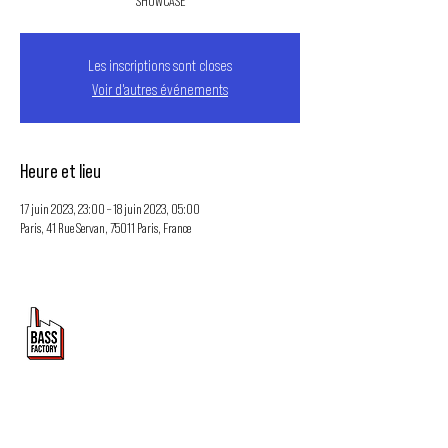
SHOWCASE
Les inscriptions sont closes
Voir d'autres événements
Heure et lieu
17 juin 2023, 23:00 – 18 juin 2023, 05:00
Paris, 41 Rue Servan, 75011 Paris, France
PROMOUVOIR LE MOUVEMENT
DUBSTEP
ET DRUM & BASS FRANCOPHONE
Bass Factory est une association loi 1901 qui a pour
but de mettre en lumière les artistes francophones
depuis 2020.