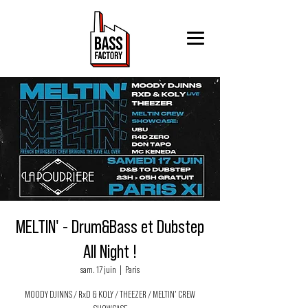
MELTIN' - Drum&Bass et Dubstep
All Night !
sam. 17 juin
  |  
Paris
MOODY DJINNS / RxD & KOLY / THEEZER / MELTIN' CREW