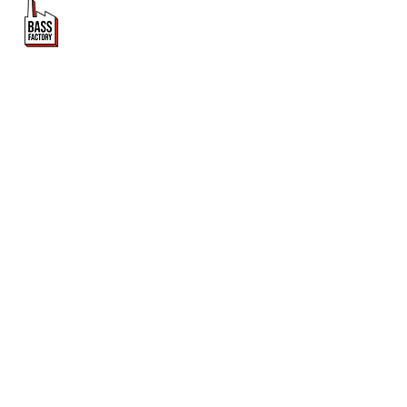
PROMOUVOIR LE MOUVEMENT
DUBSTEP
ET DRUM & BASS FRANCOPHONE
Bass Factory est une association loi 1901 qui a pour
but de mettre en lumière les artistes francophones
depuis 2020.
TU NOUS SUIS ?
Tu veux en savoir plus sur Bass Factory ?
Abonne toi à la newsletter !
S'abonner