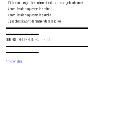
- 10 flexions des jambes entrecroisé d’un breuvage houblonné 

- 4 enroulés de nuque vers la droite 

- 4 enroules de nuque vers la gauche 

- 6 pas chassé avant de rentrer dans la soirée
▬▬▬▬▬▬▬▬▬▬▬▬▬▬▬▬▬▬▬▬
▬▬▬▬▬▬▬▬
OUVERTURE DES PORTES : 00H00
▬▬▬▬▬▬▬▬▬▬▬▬▬▬▬▬▬▬▬▬
▬▬▬▬▬▬▬▬
Afficher plus
PROMOUVOIR LE MOUVEMENT
DUBSTEP
ET DRUM & BASS FRANCOPHONE
Bass Factory est une association loi 1901 qui a pour
but de mettre en lumière les artistes francophones
depuis 2020.
TU NOUS SUIS ?