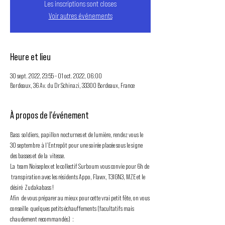
Les inscriptions sont closes
Voir autres événements
Heure et lieu
30 sept. 2022, 23:55 – 01 oct. 2022, 06:00
Bordeaux, 36 Av. du Dr Schinazi, 33300 Bordeaux, France
À propos de l'événement
Bass  soldiers, papillon nocturnes et de lumière, rendez vous le 
30 septembre  à l’Entrepôt pour une soirée placée sous le signe 
des basses et de la  vitesse.
La  team Noiseplex et le collectif Surboum vous convie pour 6h de 
 transpiration avec les résidents Appo, Flawx, T3IGN3, MZE et le 
désiré  Zudakabass !
Afin  de vous préparer au mieux pour cette vrai petit fête, on vous 
conseille  quelques petits échauffements (facultatifs mais 
chaudement recommandés)  : 
