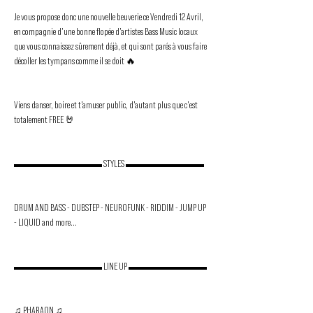
Je vous propose donc une nouvelle beuverie ce Vendredi 12 Avril, 
en compagnie d'une bonne flopée d'artistes Bass Music locaux 
que vous connaissez sûrement déjà, et qui sont parés à vous faire 
décoller les tympans comme il se doit 🔥

Viens danser, boire et t'amuser public, d'autant plus que c'est 
totalement FREE 🤘

▬▬▬▬▬▬▬▬▬ STYLES ▬▬▬▬▬▬▬▬

DRUM AND BASS - DUBSTEP - NEUROFUNK - RIDDIM - JUMP UP 
- LIQUID and more...

▬▬▬▬▬▬▬▬▬ LINE UP ▬▬▬▬▬▬▬▬

♫ PHARAON ♫
