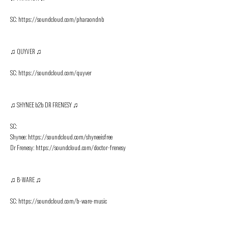
SC: https://soundcloud.com/pharaondnb

♫ QUYVER ♫

SC: https://soundcloud.com/quyver

♫ SHYNEE b2b DR FRENESY ♫

SC:

Shynee: https://soundcloud.com/shyneeisfree

Dr Frenesy: https://soundcloud.com/doctor-frenesy

♫ B-WARE ♫

SC: https://soundcloud.com/b-ware-music
