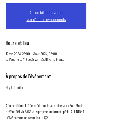
Aucun billet en vente
Voir d'autres événements
Heure et lieu
12 avr. 2024, 23:00 – 13 avr. 2024, 05:00
La Poudriere, 41 Rue Servan, 75011 Paris, France
À propos de l'événement
Hey la famille!

Afin de célébrer la 20ème édition de votre afterwork Bass Music 
préféré, OH MY BASS vous propose un format spécial ALL NIGHT 
LONG dans un nouveau lieu !!! 💥
