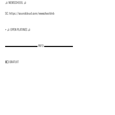
♫ NEWSCHOOL ♫

SC: https://soundcloud.com/newschooldnb

+ ♫ OPEN PLATINES ♫

▬▬▬▬▬▬▬▬▬ INFO ▬▬▬▬▬▬▬▬

💶 GRATUIT

🗓 12/04/24

🕒 23H00 - 05H00

📍 La Poudrière: 41 Rue Servan, 75011 Paris

🚬 Fumoir
