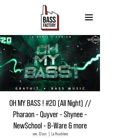
OH MY BASS ! #20 (All Night) //
Pharaon - Quyver - Shynee -
NewSchool - B-Ware & more
ven. 12 avr.
  |  
La Poudriere