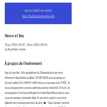
Aucun billet en vente
Voir d'autres événements
Heure et lieu
12 avr. 2024, 23:00 – 13 avr. 2024, 05:00
La Poudriere, France
À propos de l'événement
Hey la famille!   Afin de célébrer la 20ème édition de votre 
afterwork Bass Music préféré, OH MY BASS vous propose un 
format spécial ALL NIGHT LONG dans un nouveau lieu !!! 💥   Je 
vous propose donc une nouvelle beuverie ce Vendredi 12 Avril, en 
compagnie d'une bonne flopée d'artistes Bass Music locaux que 
vous connaissez sûrement déjà, et qui sont parés à vous faire 
décoller les tympans comme il se doit 🔥   Viens danser, boire et 