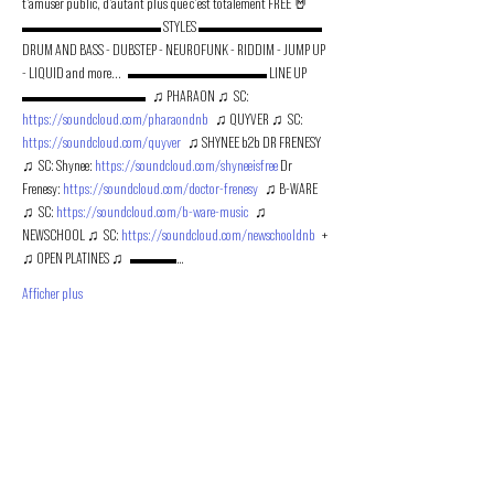
t'amuser public, d'autant plus que c'est totalement FREE 🤘   
▬▬▬▬▬▬▬▬▬ STYLES ▬▬▬▬▬▬▬▬   
DRUM AND BASS - DUBSTEP - NEUROFUNK - RIDDIM - JUMP UP 
- LIQUID and more...   ▬▬▬▬▬▬▬▬▬ LINE UP 
▬▬▬▬▬▬▬▬   ♫ PHARAON ♫  SC: 
https://soundcloud.com/pharaondnb
   ♫ QUYVER ♫  SC: 
https://soundcloud.com/quyver
   ♫ SHYNEE b2b DR FRENESY 
♫  SC: Shynee: 
https://soundcloud.com/shyneeisfree
 Dr 
Frenesy: 
https://soundcloud.com/doctor-frenesy
   ♫ B-WARE 
♫  SC: 
https://soundcloud.com/b-ware-music
   ♫ 
NEWSCHOOL ♫  SC: 
https://soundcloud.com/newschooldnb
   + 
♫ OPEN PLATINES ♫   ▬▬▬…
Afficher plus
PROMOUVOIR LE MOUVEMENT
DUBSTEP
ET DRUM & BASS FRANCOPHONE
Bass Factory est une association loi 1901 qui a pour
but de mettre en lumière les artistes francophones