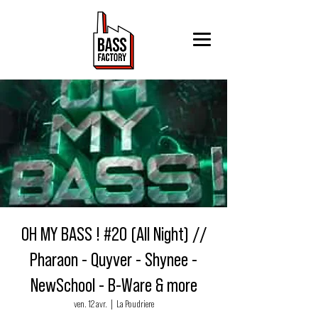
OH MY BASS ! #20 (All Night) //
Pharaon - Quyver - Shynee -
NewSchool - B-Ware & more
ven. 12 avr.
  |  
La Poudriere