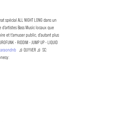
mat spécial ALL NIGHT LONG dans un 
d'artistes Bass Music locaux que 
re et t'amuser public, d'autant plus 
- RIDDIM - JUMP UP - LIQUID 
haraondnb
   ♫ QUYVER ♫  SC: 
enesy: 
 
OUS SUIS ?
ir plus sur Bass Factory ?