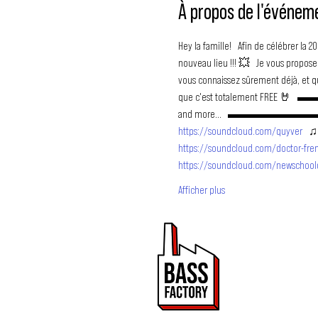
À propos de l'événem
Hey la famille!   Afin de célébrer la
nouveau lieu !!! 💥   Je vous propos
vous connaissez sûrement déjà, et qui
que c'est totalement FREE 🤘 
and more...   ▬▬▬▬▬▬▬▬▬
https://soundcloud.com/quyver
   ♫
https://soundcloud.com/doctor-fre
https://soundcloud.com/newschool
Afficher plus
PROMOUVOIR 
ET DRUM & BA
Bass Factory est une 
de mettre en lumière