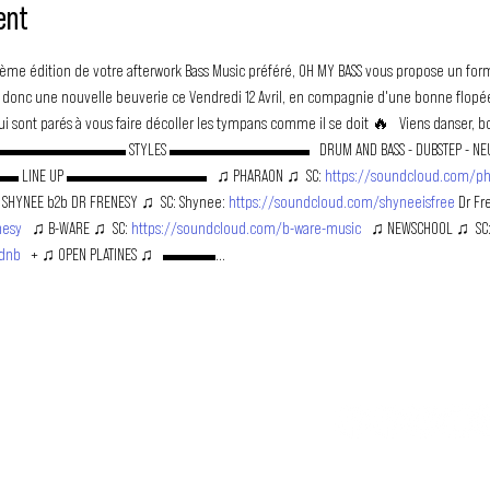
ent
 20ème édition de votre afterwork Bass Music préféré, OH MY BASS vous propose un for
e donc une nouvelle beuverie ce Vendredi 12 Avril, en compagnie d'une bonne flopée 
 sont parés à vous faire décoller les tympans comme il se doit 🔥   Viens danser, boi
  ▬▬▬▬▬▬▬▬▬ STYLES ▬▬▬▬▬▬▬▬   DRUM AND BASS - DUBSTEP - NEUROFUNK 
 LINE UP ▬▬▬▬▬▬▬▬   ♫ PHARAON ♫  SC: 
https://soundcloud.com/p
 SHYNEE b2b DR FRENESY ♫  SC: Shynee: 
https://soundcloud.com/shyneeisfree
 Dr Fr
nesy
   ♫ B-WARE ♫  SC: 
https://soundcloud.com/b-ware-music
   ♫ NEWSCHOOL ♫  SC:
dnb
   + ♫ OPEN PLATINES ♫   ▬▬▬…
TU N
LE MOUVEMENT DUBSTEP
SS FRANCOPHONE
association loi 1901 qui a pour but
 les artistes francophones depuis
Tu veux en savo