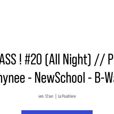
MUSIQUE
ÉVÉNEMENTS
ACTEURS
NOUS SOUTENIR
SS ! #20 (All Night) // 
hynee - NewSchool - B-
ven. 12 avr.
  |  
La Poudriere