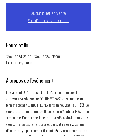
Aucun billet en vente
Voir d'autres événements
Heure et lieu
12 avr. 2024, 23:00 – 13 avr. 2024, 05:00
La Poudriere, France
À propos de l'événement
Hey la famille!   Afin de célébrer la 20ème édition de votre 
afterwork Bass Music préféré, OH MY BASS vous propose un 
format spécial ALL NIGHT LONG dans un nouveau lieu !!! 💥   Je 
vous propose donc une nouvelle beuverie ce Vendredi 12 Avril, en 
compagnie d'une bonne flopée d'artistes Bass Music locaux que 
vous connaissez sûrement déjà, et qui sont parés à vous faire 
décoller les tympans comme il se doit 🔥   Viens danser, boire et 