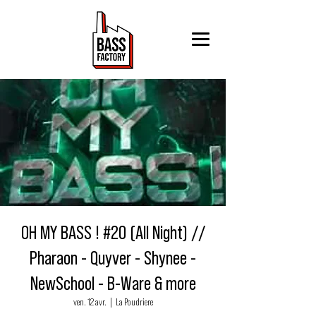
OH MY BASS ! #20 (All Night) //
Pharaon - Quyver - Shynee -
NewSchool - B-Ware & more
ven. 12 avr.
  |  
La Poudriere