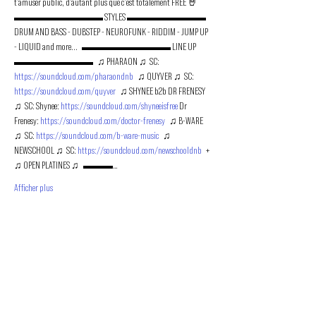
t'amuser public, d'autant plus que c'est totalement FREE 🤘   
▬▬▬▬▬▬▬▬▬ STYLES ▬▬▬▬▬▬▬▬   
DRUM AND BASS - DUBSTEP - NEUROFUNK - RIDDIM - JUMP UP 
- LIQUID and more...   ▬▬▬▬▬▬▬▬▬ LINE UP 
▬▬▬▬▬▬▬▬   ♫ PHARAON ♫  SC: 
https://soundcloud.com/pharaondnb
   ♫ QUYVER ♫  SC: 
https://soundcloud.com/quyver
   ♫ SHYNEE b2b DR FRENESY 
♫  SC: Shynee: 
https://soundcloud.com/shyneeisfree
 Dr 
Frenesy: 
https://soundcloud.com/doctor-frenesy
   ♫ B-WARE 
♫  SC: 
https://soundcloud.com/b-ware-music
   ♫ 
NEWSCHOOL ♫  SC: 
https://soundcloud.com/newschooldnb
   + 
♫ OPEN PLATINES ♫   ▬▬▬…
Afficher plus
PROMOUVOIR LE MOUVEMENT
DUBSTEP
ET DRUM & BASS FRANCOPHONE
Bass Factory est une association loi 1901 qui a pour
but de mettre en lumière les artistes francophones