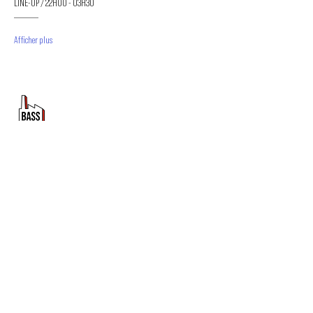
LINE-UP / 22H00 - 03H30

—————
Afficher plus
PROMOUVOIR LE MOUVEMENT
DUBSTEP
ET DRUM & BASS FRANCOPHONE
Bass Factory est une association loi 1901 qui a pour
but de mettre en lumière les artistes francophones
depuis 2020.
TU NOUS SUIS ?
Tu veux en savoir plus sur Bass Factory ?
Abonne toi à la newsletter !