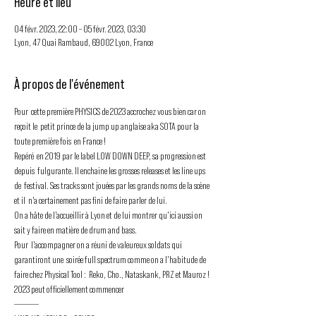
Heure et lieu
04 févr. 2023, 22:00 – 05 févr. 2023, 03:30
Lyon, 47 Quai Rambaud, 69002 Lyon, France
À propos de l'événement
Pour  cette première PHYSICS de 2023 accrochez vous bien car on 
reçoit le  petit prince de la jump up anglaise aka SOTA pour la 
toute première fois  en France !
Repéré  en 2019 par le label LOW DOWN DEEP, sa progression est 
depuis  fulgurante. Il enchaine les grosses releases et les line ups 
de  festival. Ses tracks sont jouées par les grands noms de la scène 
et il  n'a certainement pas fini de faire parler de lui.
On a hâte de l'accueillir à Lyon et de lui montrer qu'ici aussi on 
sait y faire en matière de drum and bass.
Pour  l'accompagner on a réuni de valeureux soldats qui 
garantiront une  soirée full spectrum comme on a l'habitude de 
faire chez Physical Tool :  Reko, Cho., Nataskank, PRZ et Mauroz !
2023 peut officiellement commencer
—————
