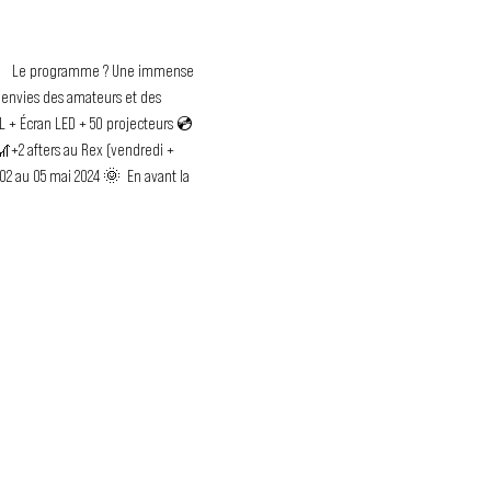
 
  Le programme ? Une immense 
s envies des amateurs et des 
+ Écran LED + 50 projecteurs 💿 
+2 afters au Rex (vendredi + 
02 au 05 mai 2024 🌞  En avant la 
OUS SUIS ?
ir plus sur Bass Factory ?