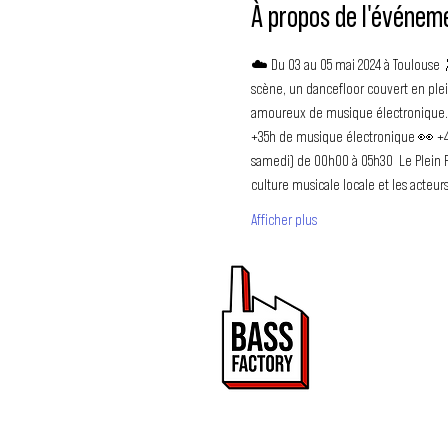
À propos de l'événem
☁️ Du 03 au 05 mai 2024 à Toulouse 
scène, un dancefloor couvert en plein
amoureux de musique électronique. 
+35h de musique électronique 👀 +40 
samedi) de 00h00 à 05h30  Le Plein Ph
culture musicale locale et les acteur
Afficher plus
PROMOUVOIR 
ET DRUM & BA
Bass Factory est une 
de mettre en lumière
2020.