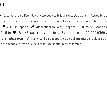
ent
 Observatoire de Pech-David  Réservez vos billets & Pass Week-end : 
  Pass culture : 
-air, une programmation locale et variée pour satisfaire tous les goûts et toutes le
  🌳 +6000m2 open-air 🎪 +Dancefloor couvert / Chapiteau +1000m2 ✨ +Scène XXL 
artistes 🍭 +Bars + Restauration 🎢+1 after au Bikini le samedi de 00h00 à 05h30 
are Festival revient s'installer sur l'un des spots les plus charmants de Toulouse du 
s de la scène électronique de la ville rose, inaugurons ensemble …
TU N
LE MOUVEMENT DUBSTEP
SS FRANCOPHONE
association loi 1901 qui a pour but
 les artistes francophones depuis
Tu veux en savo