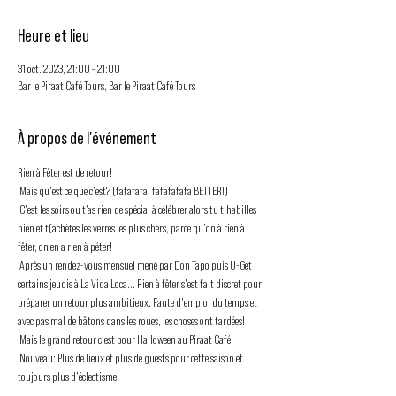
Heure et lieu
31 oct. 2023, 21:00 – 21:00
Bar le Piraat Café Tours, Bar le Piraat Café Tours
À propos de l'événement
Rien à Fêter est de retour! 
 Mais qu'est ce que c'est? (fafafafa, fafafafafa BETTER!)
 C'est les soirs ou t'as rien de spécial à célébrer alors tu t'habilles 
bien et t(achètes les verres les plus chers, parce qu'on à rien à 
fêter, on en a rien à péter!
 Après un rendez-vous mensuel mené par Don Tapo puis U-Get 
certains jeudis à La Vida Loca... Rien à fêter s'est fait discret pour 
préparer un retour plus ambitieux. Faute d'emploi du temps et 
avec pas mal de bâtons dans les roues, les choses ont tardées!
 Mais le grand retour c'est pour Halloween au Piraat Café!
 Nouveau: Plus de lieux et plus de guests pour cette saison et 
toujours plus d'éclectisme.