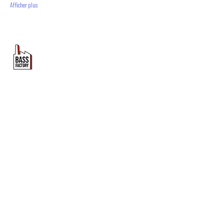
Afficher plus
PROMOUVOIR LE MOUVEMENT
DUBSTEP
ET DRUM & BASS FRANCOPHONE
Bass Factory est une association loi 1901 qui a pour
but de mettre en lumière les artistes francophones
depuis 2020.
TU NOUS SUIS ?
Tu veux en savoir plus sur Bass Factory ?
Abonne toi à la newsletter !