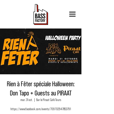
Rien à Fêter spéciale Halloween:
Don Tapo + Guests au PIRAAT
mar. 31 oct.
  |  
Bar le Piraat Café Tours
https://www.facebook.com/events/709702947853791