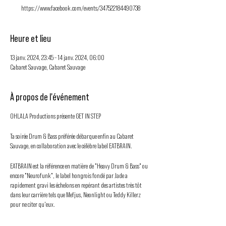
https://www.facebook.com/events/347522184490738
Heure et lieu
13 janv. 2024, 23:45 – 14 janv. 2024, 06:00
Cabaret Sauvage, Cabaret Sauvage
À propos de l'événement
OHLALA Productions présente GET IN STEP
Ta soirée Drum & Bass préférée débarque enfin au Cabaret
Sauvage, en collaboration avec le célèbre label EATBRAIN.
EATBRAIN est la référence en matière de "Heavy Drum & Bass" ou
encore "Neurofunk", le label hongrois fondé par Jade a
rapidement gravi les échelons en repérant des artistes très tôt
dans leur carrière tels que Mefjus, Neonlight ou Teddy Killerz
pour ne citer qu'eux.
Après une première édition complète près de deux semaines en