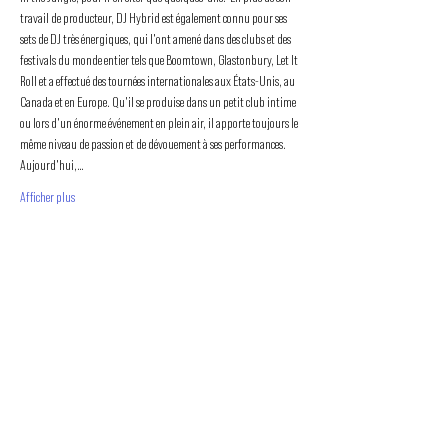
travail de producteur, DJ Hybrid est également connu pour ses 
sets de DJ très énergiques, qui l'ont amené dans des clubs et des 
festivals du monde entier tels que Boomtown, Glastonbury, Let It 
Roll et a effectué des tournées internationales aux États-Unis, au 
Canada et en Europe. Qu'il se produise dans un petit club intime 
ou lors d'un énorme événement en plein air, il apporte toujours le 
même niveau de passion et de dévouement à ses performances. 
Aujourd'hui,…
Afficher plus
PROMOUVOIR LE MOUVEMENT
DUBSTEP
ET DRUM & BASS FRANCOPHONE
Bass Factory est une association loi 1901 qui a pour
but de mettre en lumière les artistes francophones
depuis 2020.
TU NOUS SUIS ?