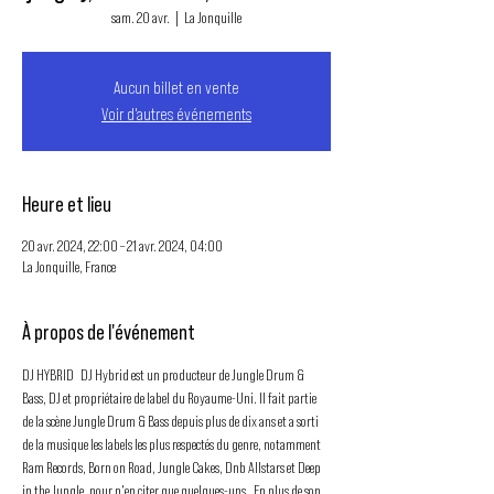
sam. 20 avr.
  |  
La Jonquille
Aucun billet en vente
Voir d'autres événements
Heure et lieu
20 avr. 2024, 22:00 – 21 avr. 2024, 04:00
La Jonquille, France
À propos de l'événement
DJ HYBRID   DJ Hybrid est un producteur de Jungle Drum & 
Bass, DJ et propriétaire de label du Royaume-Uni. Il fait partie 
de la scène Jungle Drum & Bass depuis plus de dix ans et a sorti 
de la musique les labels les plus respectés du genre, notamment 
Ram Records, Born on Road, Jungle Cakes, Dnb Allstars et Deep 
in the Jungle, pour n'en citer que quelques-uns.  En plus de son 