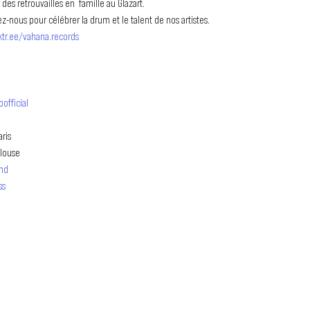
des retrouvailles en  famille au Glazart. 

z-nous pour célébrer la drum et le talent de nos artistes.
nktr.ee/vahana.records
fficial
is

louse

nd
ss
TU N
LE MOUVEMENT DUBSTEP
SS FRANCOPHONE
association loi 1901 qui a pour but