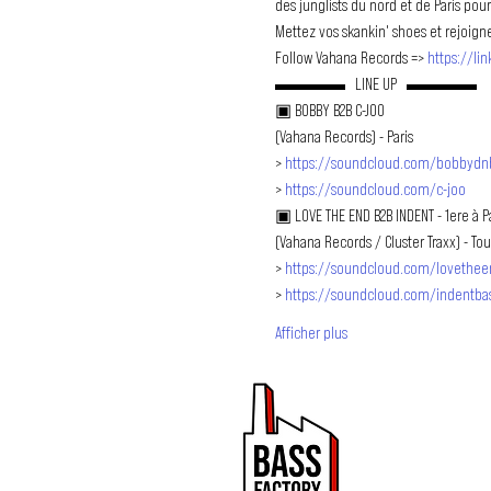
des junglists du nord et de Paris pour 
Mettez vos skankin' shoes et rejoigne
Follow Vahana Records => 
https://li
▬▬▬▬   LINE UP   ▬▬▬▬
▣ BOBBY B2B C-JOO

(Vahana Records) - Paris

> 
https://soundcloud.com/bobbydnbo
> 
https://soundcloud.com/c-joo
▣ LOVE THE END B2B INDENT - 1ere à Par
(Vahana Records / Cluster Traxx) - Tou
> 
https://soundcloud.com/lovethee
> 
https://soundcloud.com/indentba
Afficher plus
PROMOUVOIR 
ET DRUM & BA
Bass Factory est une 