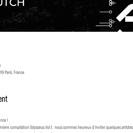
0
5019 Paris, France
ent
ce ! 

remière compilation Odysseus Vol.1,  nous sommes heureux d’inviter quelques artistes