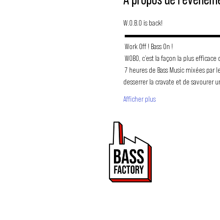
À propos de l'événem
W.O.B.O is back!
 ▬▬▬▬▬▬▬▬▬▬▬
 Work Off ! Bass On !
 WOBO, c’est la façon la plus effica
 7 heures de Bass Music mixées par les meilleurs acteurs de la scène locale, dans un bar à l’ambiance conviviale et aux prix alléchants. C'est le moment de 
desserrer la cravate et de savourer u
Afficher plus
PROMOUVOIR 
ET DRUM & BA
Bass Factory est une 
de mettre en lumière
2020.