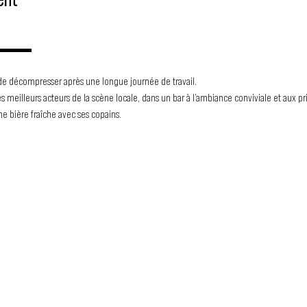
ent
▬▬▬▬
ce de décompresser après une longue journée de travail.
ne bière fraîche avec ses copains.
TU N
LE MOUVEMENT DUBSTEP
SS FRANCOPHONE
association loi 1901 qui a pour but
 les artistes francophones depuis
Tu veux en savo