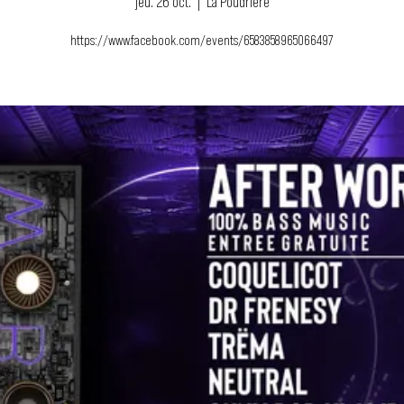
jeu. 26 oct.
  |  
La Poudriere
https://www.facebook.com/events/6583858965066497