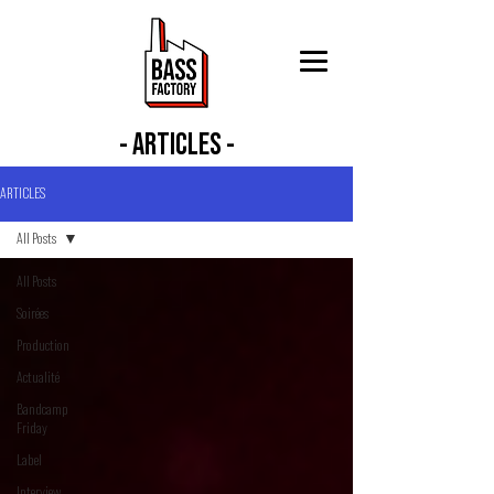
- ARTICLES -
ARTICLES
All Posts
All Posts
Soirées
Production
Actualité
Bandcamp
Friday
Label
Interview