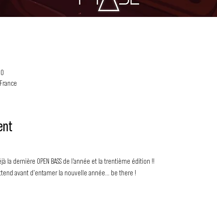
30
 France
ent
éjà la dernière OPEN BASS de l'année et la trentième édition !!
ttend avant d'entamer la nouvelle année... be there !