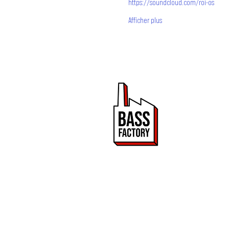
https://soundcloud.com/roi-os
Afficher plus
PROMOUVOIR 
ET DRUM & BA
Bass Factory est une 
de mettre en lumière
2020.