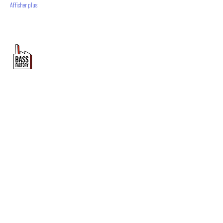
Afficher plus
PROMOUVOIR LE MOUVEMENT
DUBSTEP
ET DRUM & BASS FRANCOPHONE
Bass Factory est une association loi 1901 qui a pour
but de mettre en lumière les artistes francophones
depuis 2020.
TU NOUS SUIS ?
Tu veux en savoir plus sur Bass Factory ?
Abonne toi à la newsletter !