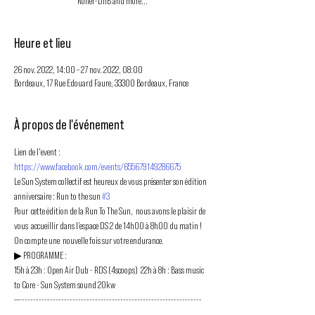
Roller-DnB and more...
Heure et lieu
26 nov. 2022, 14:00 – 27 nov. 2022, 08:00
Bordeaux, 17 Rue Edouard Faure, 33300 Bordeaux, France
À propos de l'événement
Lien de l'event : 
https://www.facebook.com/events/655679149286675
Le Sun System collectif est heureux de vous présenter son édition 
anniversaire : Run to the sun 
#3
Pour  cette édition de la Run To The Sun,  nous avons le plaisir de 
vous  accueillir dans l’espace DS 2 de 14h00 à 8h00 du matin ! 
On compte une  nouvelle fois sur votre endurance.
▶︎ PROGRAMME :
15h à 23h : Open Air Dub - RDS (4scoops)  22h à 8h : Bass music 
to Core - Sun System sound 20kw
—-----------------------------------------------------------------