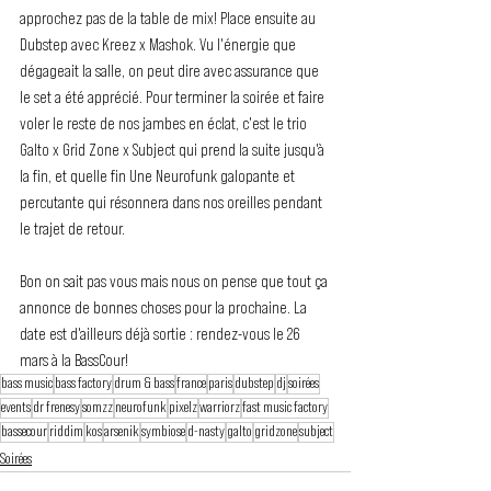
approchez pas de la table de mix! Place ensuite au 
Dubstep avec Kreez x Mashok. Vu l'énergie que 
dégageait la salle, on peut dire avec assurance que 
le set a été apprécié. Pour terminer la soirée et faire 
voler le reste de nos jambes en éclat, c'est le trio 
Galto x Grid Zone x Subject qui prend la suite jusqu'à 
la fin, et quelle fin Une Neurofunk galopante et 
percutante qui résonnera dans nos oreilles pendant 
le trajet de retour.
Bon on sait pas vous mais nous on pense que tout ça 
annonce de bonnes choses pour la prochaine. La 
date est d'ailleurs déjà sortie : rendez-vous le 26 
mars à la BassCour!
bass music
bass factory
drum & bass
france
paris
dubstep
dj
soirées
events
dr frenesy
somzz
neurofunk
pixelz
warriorz
fast music factory
bassecour
riddim
kos
arsenik
symbiose
d-nasty
galto
gridzone
subject
Soirées