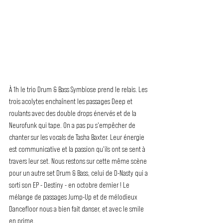
À 1h le trio Drum & Bass Symbiose prend le relais. Les 
trois acolytes enchaînent les passages Deep et 
roulants avec des double drops énervés et de la 
Neurofunk qui tape. On a pas pu s'empêcher de 
chanter sur les vocals de Tasha Baxter. Leur énergie 
est communicative et la passion qu'ils ont se sent à 
travers leur set. Nous restons sur cette même scène 
pour un autre set Drum & Bass, celui de D-Nasty qui a 
sorti son EP - Destiny - en octobre dernier ! Le 
mélange de passages Jump-Up et de mélodieux 
Dancefloor nous a bien fait danser, et avec le smile 
en prime.