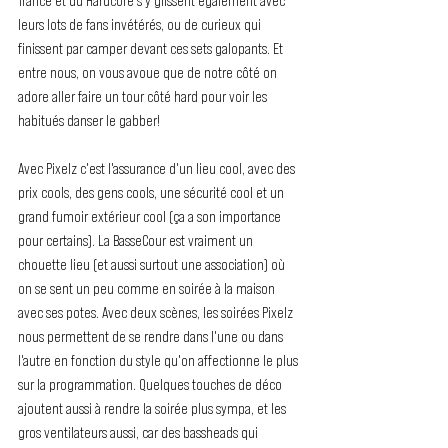
Trance et du Hardcore s'y glissent également avec 
leurs lots de fans invétérés, ou de curieux qui 
finissent par camper devant ces sets galopants. Et 
entre nous, on vous avoue que de notre côté on 
adore aller faire un tour côté hard pour voir les 
habitués danser le gabber!
Avec Pixelz c'est l'assurance d'un lieu cool, avec des 
prix cools, des gens cools, une sécurité cool et un 
grand fumoir extérieur cool (ça a son importance 
pour certains). La BasseCour est vraiment un 
chouette lieu (et aussi surtout une association) où 
on se sent un peu comme en soirée à la maison 
avec ses potes. Avec deux scènes, les soirées Pixelz 
nous permettent de se rendre dans l'une ou dans 
l'autre en fonction du style qu'on affectionne le plus 
sur la programmation. Quelques touches de déco 
ajoutent aussi à rendre la soirée plus sympa, et les 
gros ventilateurs aussi, car des bassheads qui 