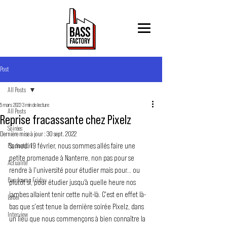
Post
All Posts
5 mars 2022
3 min de lecture
All Posts
Reprise fracassante chez Pixelz
Soirées
Dernière mise à jour :
30 sept. 2022
Samedi 19 février, nous sommes allés faire une 
Production
petite promenade à Nanterre, non pas pour se 
Actualité
rendre à l'université pour étudier mais pour... ou 
Bandcamp Friday
plutôt si, pour étudier jusqu'à quelle heure nos 
jambes allaient tenir cette nuit-là. C'est en effet là-
Label
bas que s'est tenue la dernière soirée Pixelz, dans 
Interview
un lieu que nous commençons à bien connaître la 