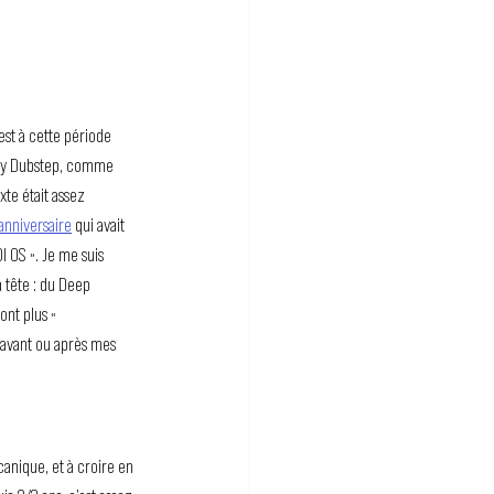
est à cette période 
Heavy Dubstep, comme 
xte était assez 
anniversaire
 qui avait 
I OS ». Je me suis 
 tête : du Deep 
nt plus « 
 avant ou après mes 
anique, et à croire en 