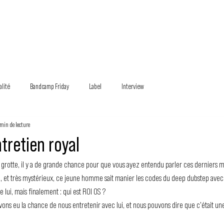
MUSIQUE
ÉVÉNEMENTS
ACTEURS
NOUS SOUTENIR
alité
Bandcamp Friday
Label
Interview
 min de lecture
ntretien royal
 grotte, il y a de grande chance pour que vous ayez entendu parler ces derniers m
, et très mystérieux, ce jeune homme sait manier les codes du deep dubstep avec 
lui, mais finalement : qui est ROI OS ?
vons eu la chance de nous entretenir avec lui, et nous pouvons dire que c'était une