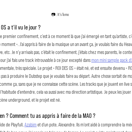
📷 : It's Tomo
S a t’il vu le jour ?
 le premier confinement, c’est à ce moment là que j’ai émergé en tant qu’artiste, c’
 le moment ». J’ai appris à faire de la musique un an avant ça, je voulais faire du 
ive, etc. Je n’y arrivais pas, c’était le confinement, j’étais chez mes parents, le conte
ur j’ai fais une track introuvable à ce jour excepté dans 
mon mini sample pack d’
mentale, très spéciale. Le projet « ROI DES OS » était né, et est ensuite devenu « RO
 pas à produire le Dubstep que je voulais faire au départ. Autre chose sortait de ma
comme ça, sans que je ne connaisse cette scène. Les tracks que je jouent en live so
’habitude d’entendre, cela va aussi avec ma direction artistique. Je peux les jouer
 scène underground, et le projet est né.
en ? Comment tu as appris à faire de la MAO ?
aide de Playfull, 
Azabim
 et d’un pote, Alexandre. Ils m’ont aidé à comprendre la méc