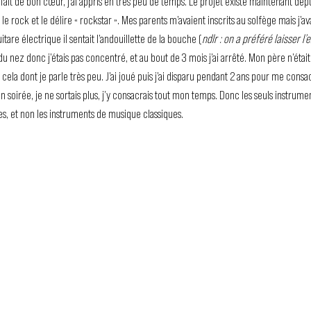
nt fait de bon cœur, j’ai appris en très peu de temps. Le projet existe maintenant depu
é le rock et le délire « rockstar ». Mes parents m’avaient inscrits au solfège mais j’
are électrique il sentait l’andouillette de la bouche (
ndlr : on a préféré laisser l’
s du nez donc j’étais pas concentré, et au bout de 3 mois j’ai arrêté. Mon père n’était 
t cela dont je parle très peu. J’ai joué puis j’ai disparu pendant 2 ans pour me consa
en soirée, je ne sortais plus, j’y consacrais tout mon temps. Donc les seuls instrumen
s, et non les instruments de musique classiques.