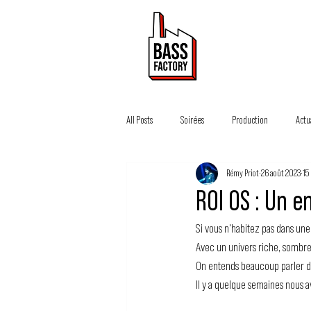
ACTUALITÉ
All Posts
Soirées
Production
Actu
Rémy Priot
26 août 2023
15
ROI OS : Un e
Si vous n'habitez pas dans une
Avec un univers riche, sombre
On entends beaucoup parler de 
Il y a quelque semaines nous a