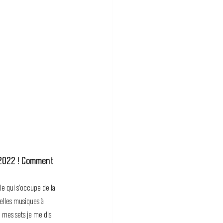
 2022 ! Comment 
le qui s’occupe de la 
velles musiques à 
 mes sets je me dis 