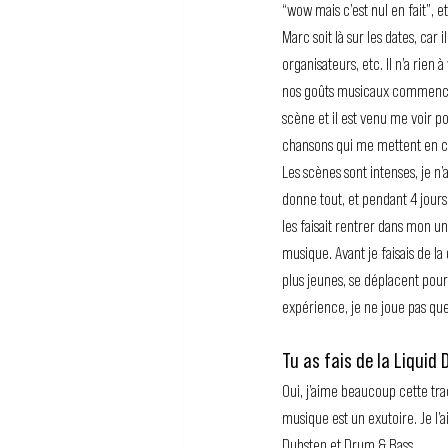
“wow mais c’est nul en fait”, et
Marc soit là sur les dates, car
organisateurs, etc. Il n’a rien 
nos goûts musicaux commencent 
scène et il est venu me voir po
chansons qui me mettent en co
Les scènes sont intenses, je n
donne tout, et pendant 4 jours
les faisait rentrer dans mon uni
musique. Avant je faisais de la
plus jeunes, se déplacent pour
expérience, je ne joue pas que
Tu as fais de la Liquid
Oui, j’aime beaucoup cette trac
musique est un exutoire. Je l’
Dubstep et Drum & Bass.