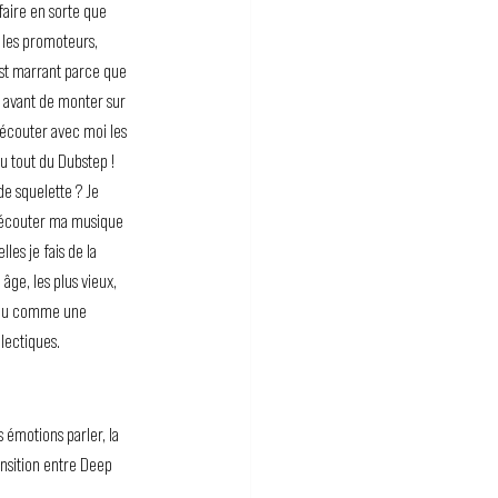
 faire en sorte que 
c les promoteurs, 
est marrant parce que 
e avant de monter sur 
r écouter avec moi les 
 tout du Dubstep ! 
e squelette ? Je 
r écouter ma musique 
les je fais de la 
âge, les plus vieux, 
 peu comme une 
lectiques.
 émotions parler, la 
ansition entre Deep 