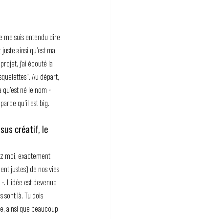
je me suis entendu dire 
juste ainsi qu’est ma 
ojet, j’ai écouté la 
 squelettes”. Au départ, 
a qu’est né le nom « 
parce qu’il est big.
us créatif, le 
hez moi, exactement 
nt justes) de nos vies 
 ». L’idée est devenue 
 sont là. Tu dois 
ne, ainsi que beaucoup 