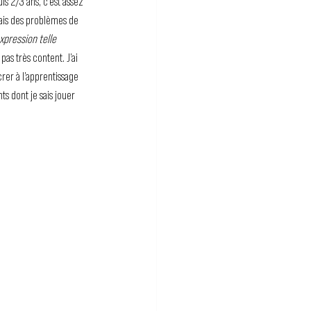
is 2/3 ans, c’est assez 
avais des problèmes de 
expression telle 
pas très content. J’ai 
crer à l’apprentissage 
ts dont je sais jouer 