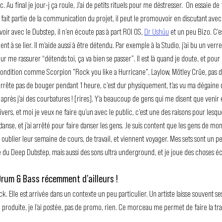
c. Au final je jour-j ça roule, J’ai de petits rituels pour me déstresser.  On essaie de
 il fait partie de la communication du projet, il peut le promouvoir en discutant ave
à voir avec le Dubstep, il n’en écoute pas à part ROI OS, 
Dr Ushūu
 et un peu Bizo. C’
à se lier. Il m’aide aussi à être détendu. Par exemple à la Studio, j’ai bu un verr
ur me rassurer “détends toi, ça va bien se passer”. Il est là quand je doute, et pou
ndition comme Scorpion "Rock you like a Hurricane", Laylow, Mötley Crüe, pas du
’arrête pas de bouger pendant 1 heure, c’est dur physiquement, t’as vu ma dégaine d
 après j’ai des courbatures ! [rires]. Y’a beaucoup de gens qui me disent que veni
vers, et moi je veux ne faire qu’un avec le public, c’est une des raisons pour lesquel
 danse, et j’ai arrêté pour faire danser les gens. Je suis content que les gens de mon 
 oublier leur semaine de cours, de travail, et viennent voyager. Mes sets sont un
 du Deep Dubstep, mais aussi des sons ultra underground, et je joue des choses éc
 Drum & Bass récemment d’ailleurs !
k. Elle est arrivée dans un contexte un peu particulier. Un artiste laisse souvent ses
ai produite, je l’ai postée, pas de promo, rien. Ce morceau me permet de faire la tr