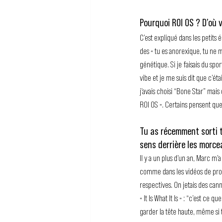
Pourquoi ROI OS ? D’où 
C’est expliqué dans les petits
des « tu es anorexique, tu ne m
génétique. Si je faisais du spo
vibe et je me suis dit que c’éta
j’avais choisi “Bone Star” mais
ROI OS ». Certains pensent que 
Tu as récemment sorti t
sens derrière les morcea
Il y a un plus d’un an, Marc m
comme dans les vidéos de promo
respectives. On jetais des cann
« It Is What It Is » : “c’est ce
garder la tête haute, même si 