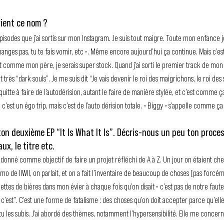
vient ce nom ?
 épisodes que j’ai sortis sur mon Instagram. Je suis tout maigre. Toute mon enfance 
anges pas, tu te fais vomir, etc ». Même encore aujourd’hui ça continue. Mais c’est 
rt comme mon père, je serais super stock. Quand j’ai sorti le premier track de mon pr
it très “dark souls”. Je me suis dit “Je vais devenir le roi des maigrichons, le roi des
 quitte à faire de l’autodérision, autant le faire de manière stylée, et c’est comme ç
c’est un égo trip, mais c’est de l’auto dérision totale. « Biggy » s’appelle comme ça 
on deuxième EP “It Is What It Is”. Décris-nous un peu ton process
ux, le titre etc.
’a donné comme objectif de faire un projet réfléchi de A à Z. Un jour on étaient c
 de IIWII, on parlait, et on a fait l’inventaire de beaucoup de choses (pas forcéme
ettes de bières dans mon évier à chaque fois qu’on disait « c’est pas de notre faute
 que c’est”. C’est une forme de fatalisme : des choses qu’on doit accepter parce qu’elles
tu les subis. J’ai abordé des thèmes, notamment l’hypersensibilité. Elle me concer