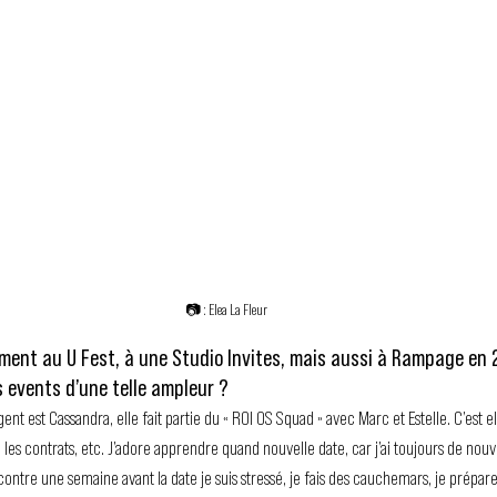
📷 : Elea La Fleur
ement au U Fest, à une Studio Invites, mais aussi à Rampage en
 events d’une telle ampleur ?
ent est Cassandra, elle fait partie du « ROI OS Squad » avec Marc et Estelle. C’est el
f, les contrats, etc. J’adore apprendre quand nouvelle date, car j’ai toujours de nou
contre une semaine avant la date je suis stressé, je fais des cauchemars, je prépare