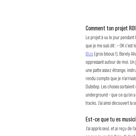
Comment ton projet ROI O
Le projet à vu le jour pendant
que je me suis dit : « OK c’est
Bizo
 (gros bisous !), Barely Al
oppressant autour de moi. Un jo
une patte assez étrange, instru
rendu compte que je n’arrivais
Dubstep. Les choses sortaient 
underground » que ce qu’on a l
tracks. J’ai ainsi découvert la
Est-ce que tu es musici
J’ai appris seul, et ai reçu de l’